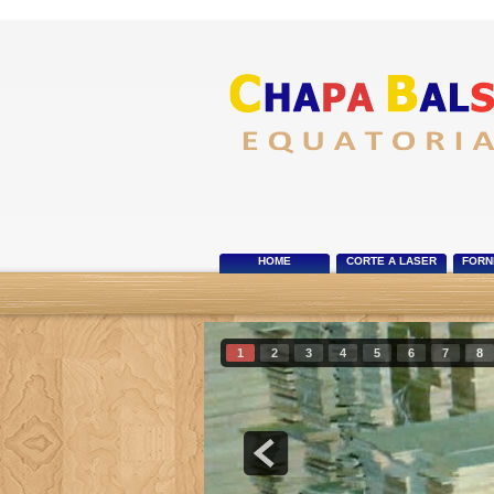
HOME
CORTE A LASER
FORN
1
2
3
4
5
6
7
8