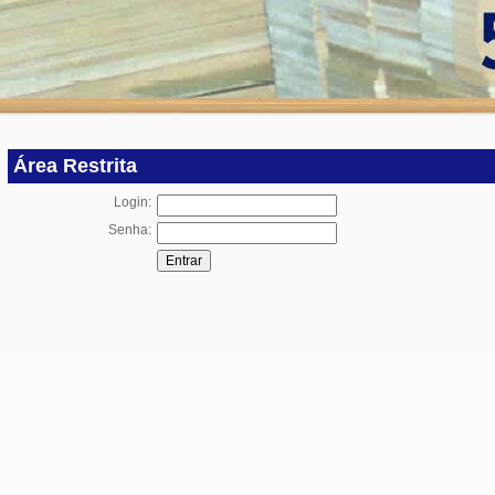
Área Restrita
Login:
Senha: