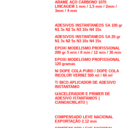
ARAME AÇO CARBONO 1070
LINCAGEM 1 mm / 1,5 mm / 2mm /
3mm / 4 mm
COLAS / ADESIVOS
ADESIVOS INSTANTANEOS SA 100 gr
N1 3s N2 5s N3 10s N4 15s
ADESIVOS INSTANTANEOS SA 20 gr
N1 3s N2 5s N3 10s N4 15s
EPOXI MODELISMO PROFISSIONAL
200 gr 5 min / 8 min / 12 min / 30 min
EPOXI MODELISMO PROFISSIONAL
120 gramas
N/ DOPE COLA PURO / DOPE COLA
INCOLOR VERNIZ 500 ml / 60 ml
T/ BICO APLICADOR DE ADESIVO
INSTANTANIO
U/ACELERADOR E PRIMER DE
ADESIVO ISTANTANIOS (
CIANOACRILATO )
Compensados
COMPENSADO LEVE NACIONAL
EXPORTAÇÃO 2.12 mm