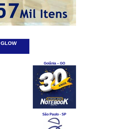
A GLOW
Representantes por
estado
Representantes
Goiânia – GO
São Paulo - SP