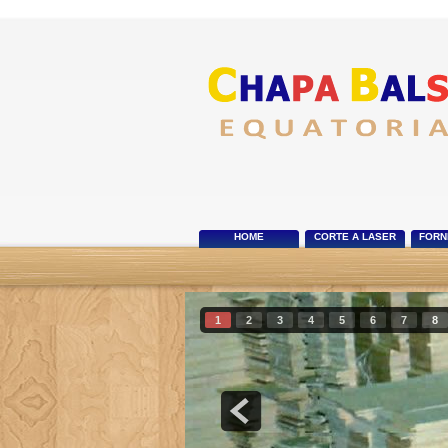
HOME
CORTE A LASER
FORN
1
2
3
4
5
6
7
8