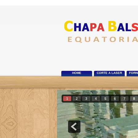
HOME
CORTE A LASER
FORN
1
2
3
4
5
6
7
8