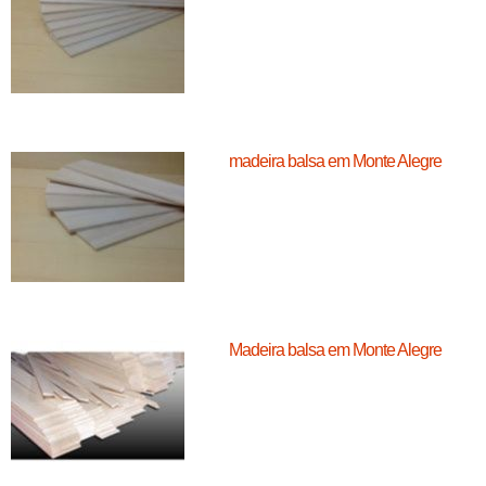
madeira balsa em Monte Alegre
Madeira balsa em Monte Alegre