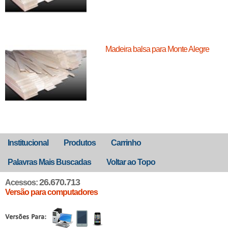
Madeira balsa para Monte Alegre
Institucional
Produtos
Carrinho
Palavras Mais Buscadas
Voltar ao Topo
26.670.713
Acessos:
Versão para computadores