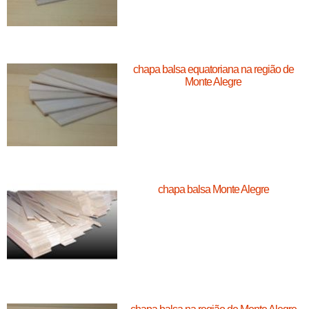
chapa balsa equatoriana na região de
Monte Alegre
chapa balsa Monte Alegre