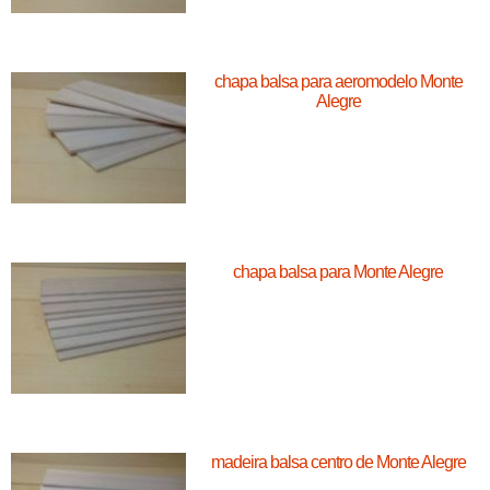
chapa balsa para aeromodelo Monte
Alegre
chapa balsa para Monte Alegre
madeira balsa centro de Monte Alegre