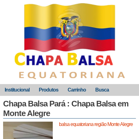
Institucional
Produtos
Carrinho
Busca
Chapa Balsa Pará : Chapa Balsa em
Monte Alegre
balsa equatoriana região Monte Alegre