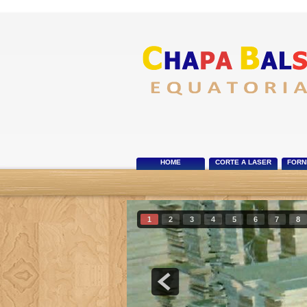
HOME
CORTE A LASER
FORN
1
2
3
4
5
6
7
8